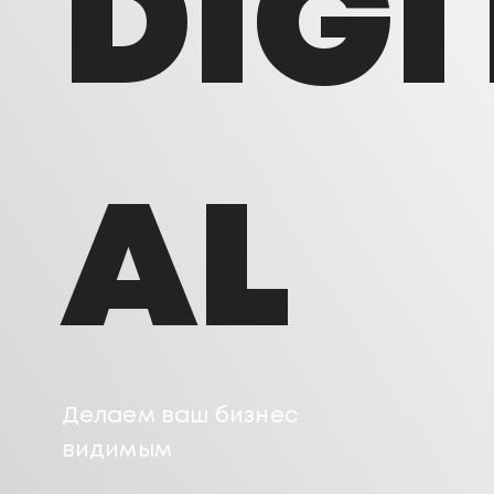
DIGI
AL
Делаем ваш бизнес
видимым